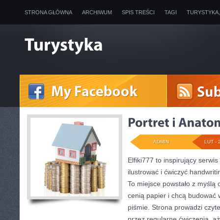
STRONA GŁÓWNA
ARCHIWUM
SPIS TREŚCI
TAGI
TURYSTYKA
ADMIN
LUT - 
Elfiki777 to inspirujący serwi
ilustrować i ćwiczyć handwrit
To miejsce powstało z myślą o
cenią papier i chcą budować 
piśmie. Strona prowadzi czyte
przez regularne ćwiczenia, a