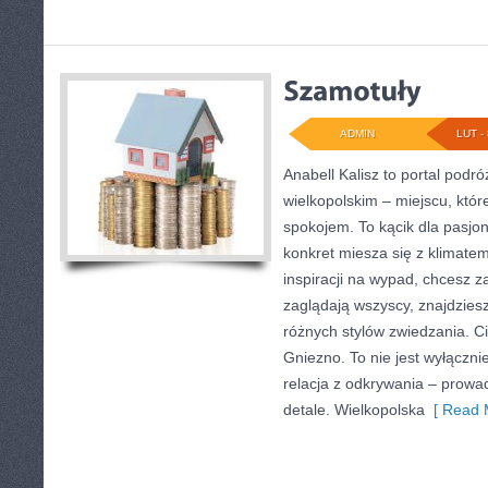
ADMIN
LUT - 
Anabell Kalisz to portal podr
wielkopolskim – miejscu, któr
spokojem. To kącik dla pasjo
konkret miesza się z klimatem
inspiracji na wypad, chcesz z
zaglądają wszyscy, znajdzies
różnych stylów zwiedzania. C
Gniezno. To nie jest wyłączni
relacja z odkrywania – prow
detale. Wielkopolska
[ Read 