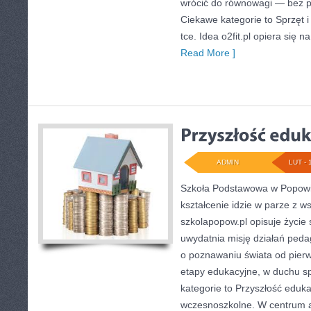
wrócić do równowagi — bez pr
Ciekawe kategorie to Sprzęt i
tce. Idea o2fit.pl opiera się 
Read More ]
ADMIN
LUT - 
Szkoła Podstawowa w Popowie
kształcenie idzie w parze z w
szkolapopow.pl opisuje życie 
uwydatnia misję działań pedag
o poznawaniu świata od pierw
etapy edukacyjne, w duchu s
kategorie to Przyszłość eduka
wczesnoszkolne. W centrum a