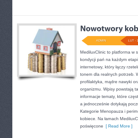
ADMIN
LUT - 
MediluxClinic to platforma w 
kondycji pań na każdym etapie
internetowy, który łączy rzet
tonem dla realnych potrzeb. W
profilaktyka, mądre nawyki 
organizmu. Wpisy powstają t
informacje tematy, które czę
a jednocześnie dotykają pocz
Kategorie Menopauza i peri
kobiece. Na łamach MediluxCli
poświęcone
[ Read More ]