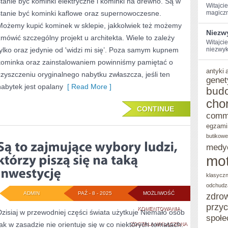
stanie być kominki elektryczne i kominki na drewno. Są w
RENOMĄ
Witajci
stanie być kominki kaflowe oraz supernowoczesne.
magiczną
CIESZY
Możemy kupić kominek w sklepie, jakkolwiek też możemy
Niezw
SIĘ
zmówić szczególny projekt u architekta. Wiele to zależy
Witajcie
tylko oraz jedynie od 'widzi mi się’. Poza samym kupnem
ASORTYMENT
niezwykł
kominka oraz zainstalowaniem powinniśmy pamiętać o
antyki
czyszczeniu oryginalnego nabytku zwłaszcza, jeśli ten
genet
nabytek jest opalany
[ Read More ]
bud
cho
CONTINUE
comm
egzami
butikowe
medy
mot
klasycz
odchudz
ADMIN
PAŹ - 8 - 2025
MOŻLIWOŚĆ
zdro
przy
SĄ
KOMENTOWANIA
Dzisiaj w przewodniej części świata użytkuje Niemało osób
społe
tak w zasadzie nie orientuje się w co niektórych tematach.
TO
ZOSTAŁA WYŁĄCZONA