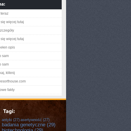
teraz
się więcej tutaj
zczegóły
się więcej tutaj
ełen opis
o sam
o sam
aj, kliknij
heresorthouse.com
owe fakty
antyki
(27)
asertywność
(27)
badania genetyczne
(29)
biotechnologia
(29)