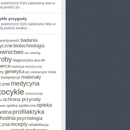
e podróżnicy!‍ Dziś zabieramy was w
⁢ podróż⁢ po ...
ykłe przygody
 podróżnicy! Dziś ⁣zabieramy ‌Was w‌
ą⁣ podróż wzdłuż ...
badania
asertywność
yczne
biotechnologia
ownictwo
car sharing
roby
e-
diagnostyka
dieta
erce
edukacja turystyczna
genetyka
ny
gry edukacyjne
hotele
materiały
korepetycje
medycyna
czne
ocykle
motoryzacja
ochrona przyrody
na
opieka
opieka społeczna
anie
profilaktyka
wotna
chodnia
psychologia
recepty
czna
rehabilitacja