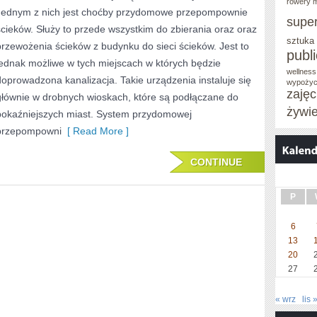
rowery m
Jednym z nich jest choćby przydomowe przepompownie
ZAJMUJĄCE
supe
ścieków. Służy to przede wszystkim do zbierania oraz oraz
WYBORY
sztuka
przewożenia ścieków z budynku do sieci ścieków. Jest to
publ
LUDZI,
jednak możliwe w tych miejscach w których będzie
wellness
doprowadzona kanalizacja. Takie urządzenia instaluje się
KTÓRZY
wypożyc
zaję
głównie w drobnych wioskach, które są podłączane do
PISZĄ
żywi
pokaźniejszych miast. System przydomowej
SIĘ
przepompowni
[ Read More ]
NA
CONTINUE
TAKĄ
INWESTYCJĘ
P
6
13
20
27
« wrz
lis 