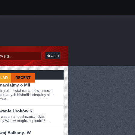
ULAR
RECENT
mawiajmy o Mił
iny.pl – świat romansów, emocji i
mnianych historiiHarlequiny.pl to
owa ...
wanie Uroków K
 wspaniali‌ podróżnicy! Dziś
my‍ Was‌ w magiczną ⁤podróż ...
waj Bałkany: W